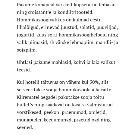
Galerii
Pakume kohapeal värskelt küpsetatud leibasid
ning croissant’e ja kondiitritooteid.
Hommikusöögivalikus on külmad eesti
lihalõigud, erinevad juustud, salatid, puuviljad,
Reserveeri kohe!
jogurtid, kuus sorti hommikusöögihelbeid ning
valik piimasid, sh värske lehmapiim, mandli- ja
sojapiim.
ENG
EST
FIN
RUS
Ühtlasi pakume mahlasid, kohvi ja laia valikut
teesid.
Kui hotelli täituvus on vähem kui 50%, siis
serveeritakse sooja hommikusööki à la carte.
Kiirematel aegadel pakutakse sooja toitu
buffet’s ning saadaval on käsitsi valmistatud
vorstikesed, peekon, praemunad, omletid,
munapuder, keedumunad, praetud oad ning
seened.