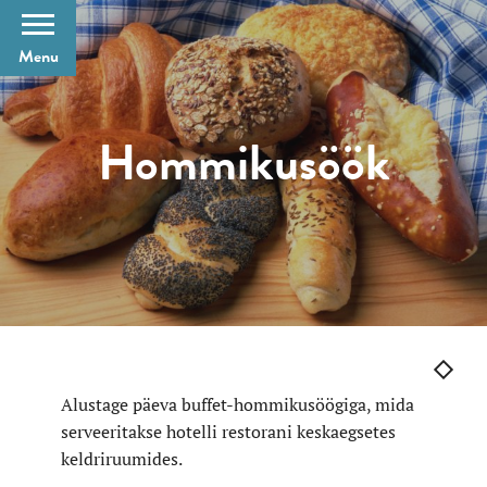
Close
Menu
Hommikusöök
Toad
Eripakkumised
Söök ja jook hotellis
Lõõgastusala ja saun
Alustage päeva buffet-hommikusöögiga, mida
Kuhu minna?
serveeritakse hotelli restorani keskaegsetes
Kontaktid
keldriruumides.