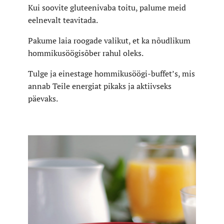
Kui soovite gluteenivaba toitu, palume meid
eelnevalt teavitada.
Pakume laia roogade valikut, et ka nõudlikum
hommikusöögisõber rahul oleks.
Tulge ja einestage hommikusöögi-buffet’s, mis
annab Teile energiat pikaks ja aktiivseks
päevaks.