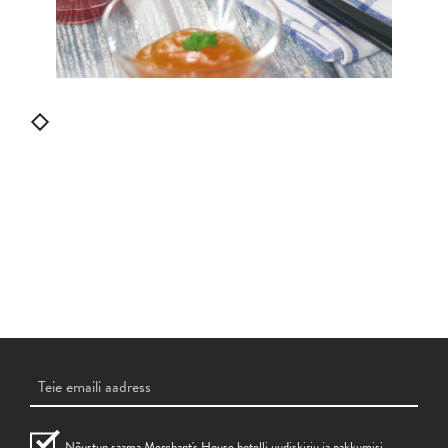
Nõustun saama Merchant's House hotelli uudiskirju ja pakkumisi.