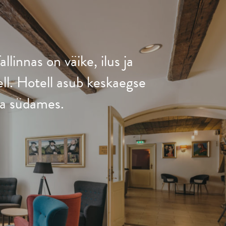
linnas on väike, ilus ja
ell. Hotell asub keskaegse
nna südames.