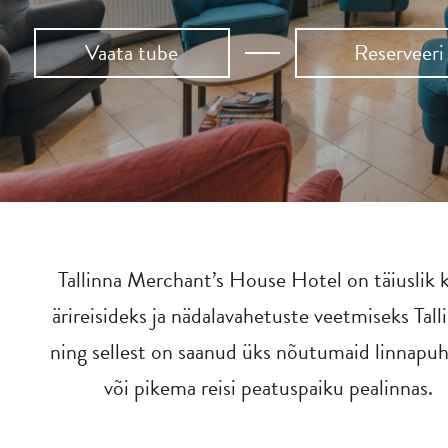
Vaata tube
Reserveeri
Tallinna Merchant’s House Hotel on täiuslik 
ärireisideks ja nädalavahetuste veetmiseks Tall
ning sellest on saanud üks nõutumaid linnapu
või pikema reisi peatuspaiku pealinnas.