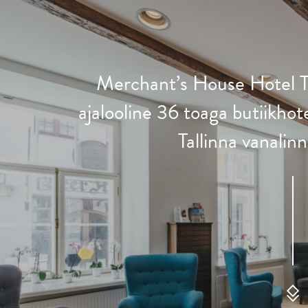
Merchant’s House Hotel Tal
ajalooline 36 toaga butiikhot
Tallinna vanali