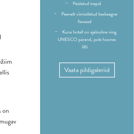
Peidetud trepid
Peenelt viimistletud keskaegne
fassaad
Kuna hotell on ajalooline ning
l
UNESCO pärand, pole hoones
lifti
ežiim
Vaata pildigaleriid
llis
s on
a mugav