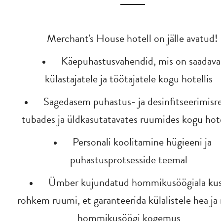
Merchant's House hotell on jälle avatud!
Käepuhastusvahendid, mis on saadava
külastajatele ja töötajatele kogu hotellis
Sagedasem puhastus- ja desinfitseerimisr
tubades ja üldkasutatavates ruumides kogu hote
Personali koolitamine hügieeni ja
puhastusprotsesside teemal
Ümber kujundatud hommikusöögiala ku
rohkem ruumi, et garanteerida külalistele hea j
hommikusöögi kogemus