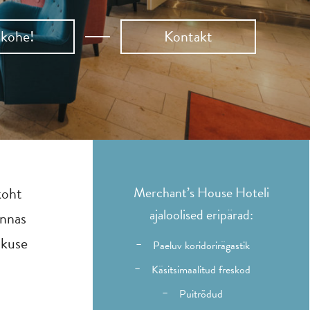
 kohe!
Kontakt
koht
Merchant’s House Hoteli
ajaloolised eripärad:
innas
hkuse
Paeluv koridorirägastik
Käsitsimaalitud freskod
Puitrõdud